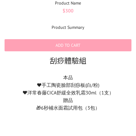
Product Name
$300
Product Summary
ADD TO CART
刮痧體驗組
本品
♥️手工陶瓷臉部刮痧板(白/粉)
♥️洋常春藤CICA舒緩全效乳霜30ml（1支）
贈品
🎁6秒補水面霜試用包（3包）