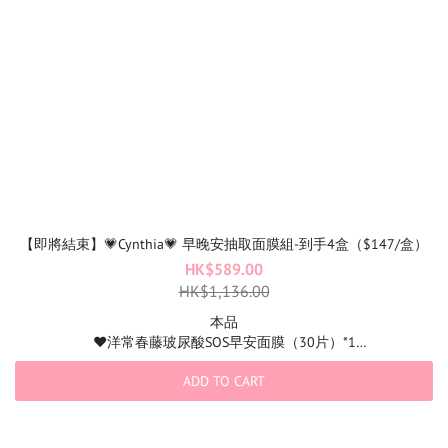
【即將結束】💗Cynthia💗 早晚安抽取面膜組-到手4盒（$147/盒）
HK$589.00
HK$1,136.00
本品
♥️洋常春藤玻尿酸SOS早安面膜（30片）*1
♥️山蔘黃金PDRN緊緻去皺早安面膜（30片）*1
ADD TO CART
♥️穀胱甘肽抗氧美白早安面膜（30片）*1
贈品
🎁早安面膜（30片）*1