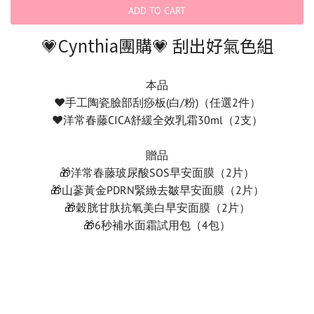
ADD TO CART
💗Cynthia團購💗 刮出好氣色組
本品
♥️手工陶瓷臉部刮痧板(白/粉)（任選2件）
♥️洋常春藤CICA舒緩全效乳霜30ml（2支）
贈品
🎁洋常春藤玻尿酸SOS早安面膜（2片）
🎁山蔘黃金PDRN緊緻去皺早安面膜（2片）
🎁穀胱甘肽抗氧美白早安面膜（2片）
🎁6秒補水面霜試用包（4包）