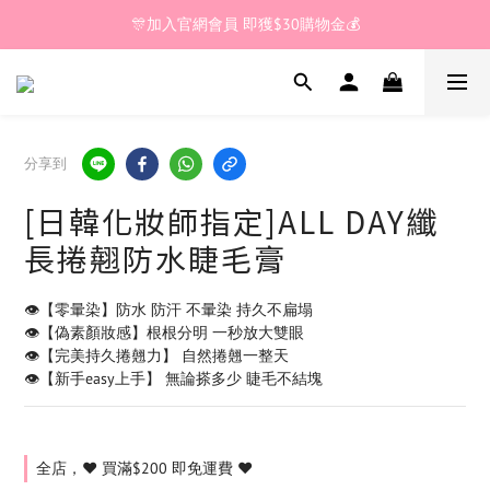
🎊加入官網會員 即獲$30購物金💰
全館滿 $200🚚享免運優惠
🎊加入官網會員 即獲$30購物金💰
分享到
[日韓化妝師指定]ALL DAY纖
長捲翹防水睫毛膏
👁️【零暈染】防水 防汗 不暈染 持久不扁塌
👁️【偽素顏妝感】根根分明 一秒放大雙眼
👁️【完美持久捲翹力】 自然捲翹一整天
👁️【新手easy上手】 無論搽多少 睫毛不結塊
全店，❤️ 買滿$200 即免運費 ❤️