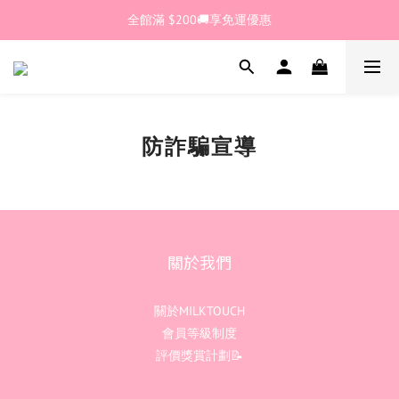
🎊加入官網會員 即獲$30購物金💰
全館滿 $200🚚享免運優惠
🎊加入官網會員 即獲$30購物金💰
防詐騙宣導
關於我們
關於MILKTOUCH
會員等級制度
評價獎賞計劃📝