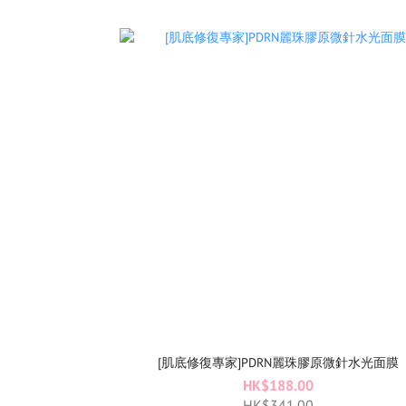
[肌底修復專家]PDRN麗珠膠原微針水光面膜
HK$188.00
HK$341.00