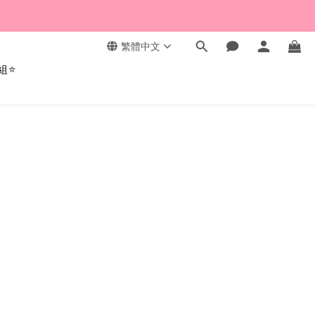
繁體中文
組⭐