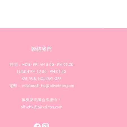
聯絡我們
時間：MON - FRI AM 8:00 - PM 05:00
LUNCH PM 12:00 - PM 01:00
SAT, SUN, HOLIDAY OFF
電郵： milktouch_hk@oliveinter.com
推廣及商業合作接洽：
olivehk@oliveinter.com