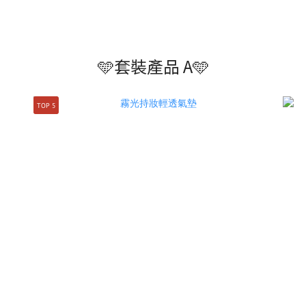
🩵套裝產品 A🩵
TOP 5