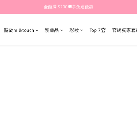
🎊加入官網會員 即獲$30購物金💰
全館滿 $200🚚享免運優惠
🎊加入官網會員 即獲$30購物金💰
關於milktouch
護膚品
彩妝
Top 7🏆
官網獨家套