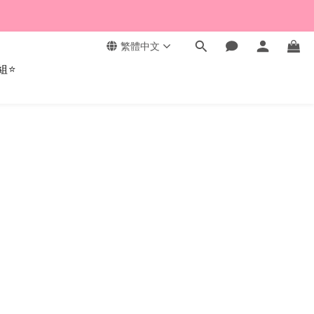
繁體中文
組⭐