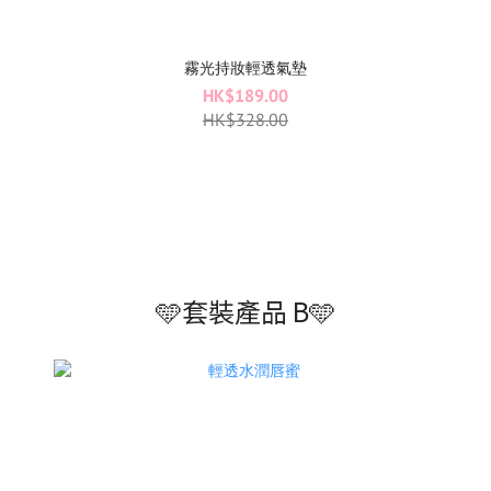
霧光持妝輕透氣墊
HK$189.00
HK$328.00
🩵套裝產品 B🩵