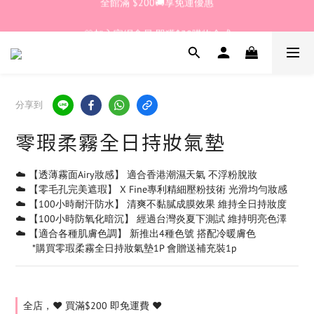
🎊加入官網會員 即獲$30購物金💰
🎊加入官網會員 即獲$30購物金💰
全館滿 $200🚚享免運優惠
🎊加入官網會員 即獲$30購物金💰
分享到
零瑕柔霧全日持妝氣墊
☁️ 【透薄霧面Airy妝感】 適合香港潮濕天氣 不浮粉脫妝
☁️ 【零毛孔完美遮瑕】 X Fine專利精細壓粉技術 光滑均勻妝感
☁️ 【100小時耐汗防水】 清爽不黏膩成膜效果 維持全日持妝度
☁️ 【100小時防氧化暗沉】 經過台灣炎夏下測試 維持明亮色澤
☁️ 【適合各種肌膚色調】 新推出4種色號 搭配冷暖膚色
      *購買零瑕柔霧全日持妝氣墊1P 會贈送補充裝1p
全店，❤️ 買滿$200 即免運費 ❤️