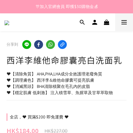
🎊加入官網會員 即獲$30購物金💰
全館滿 $200🚚享免運優惠
🎊加入官網會員 即獲$30購物金💰
分享到
西洋李維他命膠囊亮白洗面乳
❤️【清除角質】 AHA,PHA,LHA成分全效護理老廢角質
❤️【調理膚色】 西洋李&維他命膠囊可提亮肌膚
❤️【消滅黑頭】 BHA清除積聚在毛孔內的皮脂
❤️【穩定肌膚 低刺激】 注入積雪草、魚腥草及甘草萃取物
全店，❤️ 買滿$200 即免運費 ❤️
HK$184.00
HK$227.00