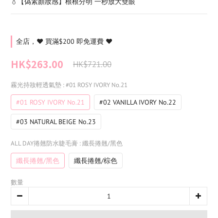
💧【偽素顏妝感】根根分明 一秒放大雙眼
全店，❤️ 買滿$200 即免運費 ❤️
HK$263.00
HK$721.00
霧光持妝輕透氣墊
: #01 ROSY IVORY No.21
#01 ROSY IVORY No.21
#02 VANILLA IVORY No.22
#03 NATURAL BEIGE No.23
ALL DAY捲翹防水睫毛膏
: 纖長捲翹/黑色
纖長捲翹/黑色
纖長捲翹/棕色
數量