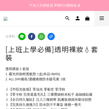
🎊加入官網會員 即獲$30購物金💰
🎊加入官網會員 即獲$30購物金💰
全館滿 $200🚚享免運優惠
🎊加入官網會員 即獲$30購物金💰
分享到
[上班上學必備]透明裸妝💧套
裝
透明裸妝💧套裝
1. 霧光持妝輕透氣墊 1盒(本品+Refill) 
2. ALL DAY纖長/濃纖捲翹防水睫毛膏 1枝
💧【半啞光妝感】零油光 零黏笠 零浮粉
💧【零卡粉 完美遮蓋毛孔】三重壓縮粉末粒子 超細緻貼服
💧【全日持久服貼】注入三種精華 肌膚妝感保持最佳狀態
💧【完美持久捲翹力】防水防汗不暈染 捲翹一整天