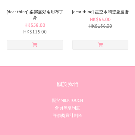
[dear thing] 柔霧唇頰兩用布丁
[dear thing] 星空水潤豐盈唇蜜
膏
HK$63.00
HK$58.00
HK$136.00
HK$115.00
關於我們
關於MILKTOUCH
會員等級制度
評價獎賞計劃📝