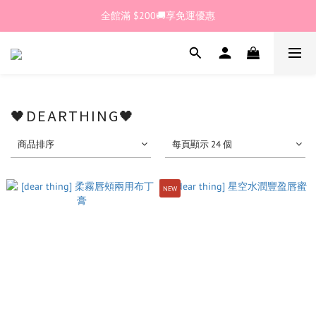
🎊加入官網會員 即獲$30購物金💰
全館滿 $200🚚享免運優惠
🎊加入官網會員 即獲$30購物金💰
🖤DEARTHING🖤
商品排序
每頁顯示 24 個
NEW