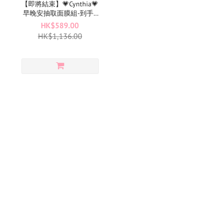
【即將結束】💗Cynthia💗
早晚安抽取面膜組-到手4
盒（$147/盒）
HK$589.00
HK$1,136.00