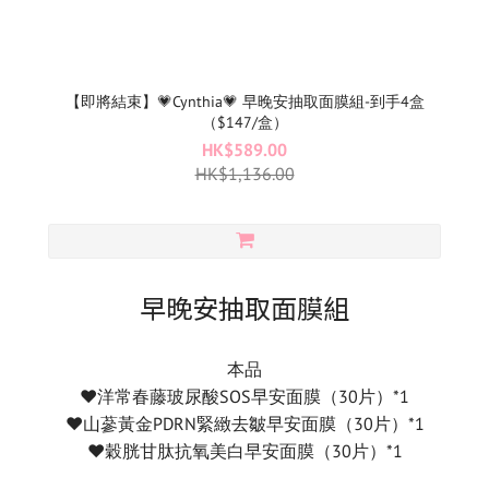
【即將結束】💗Cynthia💗 早晚安抽取面膜組-到手4盒
（$147/盒）
HK$589.00
HK$1,136.00
早晚安抽取面膜組
本品
♥️洋常春藤玻尿酸SOS早安面膜（30片）*1
♥️山蔘黃金PDRN緊緻去皺早安面膜（30片）*1
♥️穀胱甘肽抗氧美白早安面膜（30片）*1