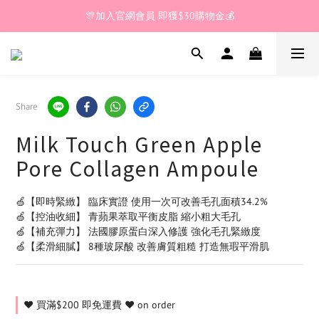
🎊加入官網會員 即獲$30購物金💰
🎊加入官網會員 即獲$30購物金💰
全館滿 $200🚚享免運優惠
🎊加入官網會員 即獲$30購物金💰
Share
Milk Touch Green Apple
Pore Collagen Ampoule
🍏【即時緊緻】 臨床實證 使用一次可改善毛孔面積34.2%
🍏【控油收細】 青蘋果萃取平衡皮脂 縮小粗大毛孔
🍏【補充彈力】 法國膠原蛋白深入修護 強化毛孔緊緻度
🍏【柔滑細膩】 8種玻尿酸 改善膚質粗糙 打造無瑕平滑肌
❤️ 買滿$200 即免運費 ❤️ on order