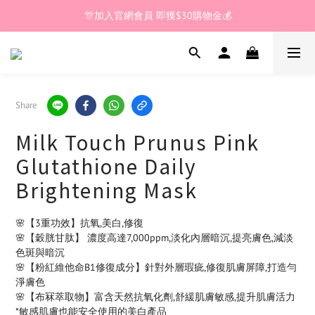
🎊加入官網會員 即獲$30購物金💰
全館滿 $200🚚享免運優惠
🎊加入官網會員 即獲$30購物金💰
Share
Milk Touch Prunus Pink
Glutathione Daily
Brightening Mask
🌸【3重功效】抗氧,美白,修復
🌸【穀胱甘肽】 濃度高達7,000ppm,淡化內層暗沉,提亮膚色,減淡
色斑與暗沉
🌸【粉紅維他命B1修復成分】針對外層瑕疵,修復肌膚屏障,打造勻
淨膚色
🌸【布冧萃取物】富含天然抗氧化劑,舒緩肌膚敏感,提升肌膚活力 
*敏感肌膚也能安全使用的美白產品