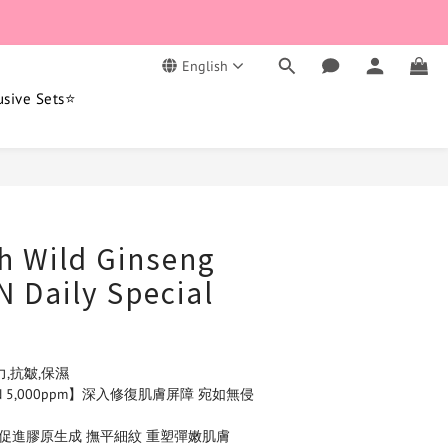
English
usive Sets⭐
BUY NOW
h Wild Ginseng
 Daily Special
,抗皺,保濕 
 5,000ppm】深入修復肌膚屏障 宛如無侵
】促進膠原生成 撫平細紋 重塑彈嫩肌膚