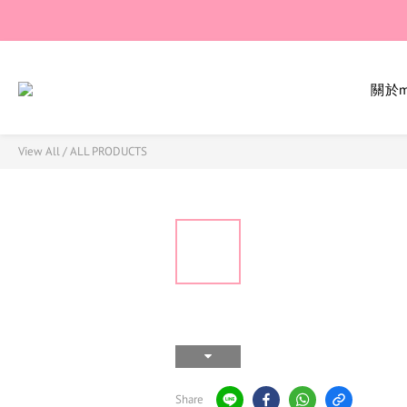
關於mi
View All
/
ALL PRODUCTS
Share