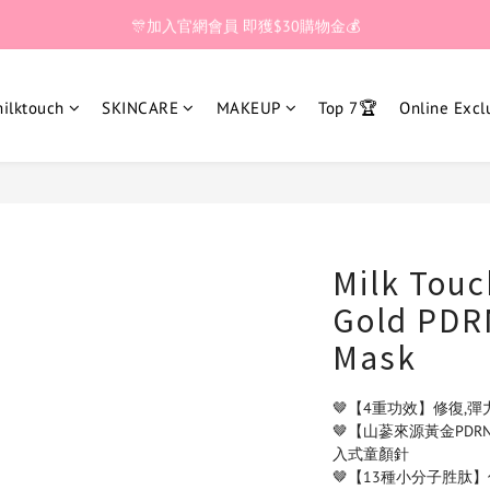
🎊加入官網會員 即獲$30購物金💰
🎊加入官網會員 即獲$30購物金💰
全館滿 $200🚚享免運優惠
lktouch
SKINCARE
MAKEUP
Top 7🏆
Online Excl
🎊加入官網會員 即獲$30購物金💰
Milk Touc
Gold PDRN
Mask
🤎【4重功效】修復,彈力
🤎【山蔘來源黃金PDRN
入式童顏針
🤎【13種小分子胜肽