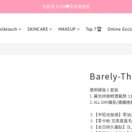
🎊加入官網會員 即獲$30購物金💰
🎊加入官網會員 即獲$30購物金💰
全館滿 $200🚚享免運優惠
lktouch
SKINCARE
MAKEUP
Top 7🏆
Online Excl
🎊加入官網會員 即獲$30購物金💰
Barely-Th
透明裸妝💧套裝
1. 霧光持妝輕透氣墊 1盒(本
2. ALL DAY纖長/濃
💧【半啞光妝感】零油
💧【零卡粉 完美遮蓋
💧【全日持久服貼】注