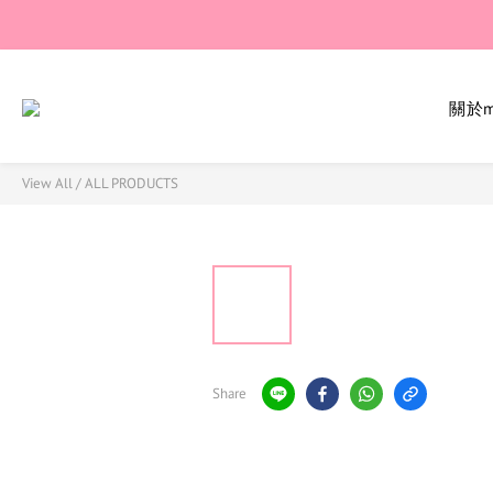
關於mi
View All
/
ALL PRODUCTS
Share