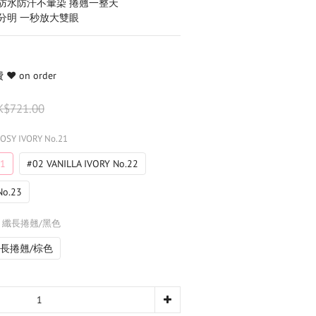
防水防汗不暈染 捲翹一整天
分明 一秒放大雙眼
️ on order
K$721.00
ROSY IVORY No.21
21
#02 VANILLA IVORY No.22
No.23
: 纖長捲翹/黑色
長捲翹/棕色