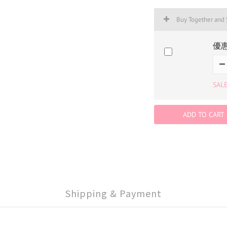
Buy Together and
優
SAL
ADD TO CART
Shipping & Payment