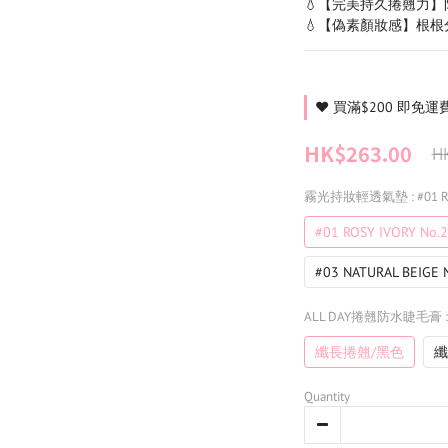
💧【完美持久捲翹力】
💧【偽素顏妝感】根根
❤️ 買滿$200 即免運費 ❤
HK$263.00
H
霧光持妝輕透氣墊
: #01 
#01 ROSY IVORY No.
#03 NATURAL BEIGE 
ALL DAY捲翹防水睫毛膏
纖長捲翹/黑色
纖
Quantity